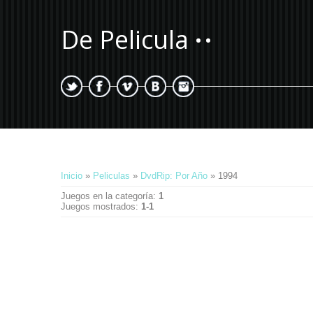
De Pelicula
Inicio
»
Peliculas
»
DvdRip: Por Año
» 1994
Juegos en la categoría
:
1
Juegos mostrados
:
1-1