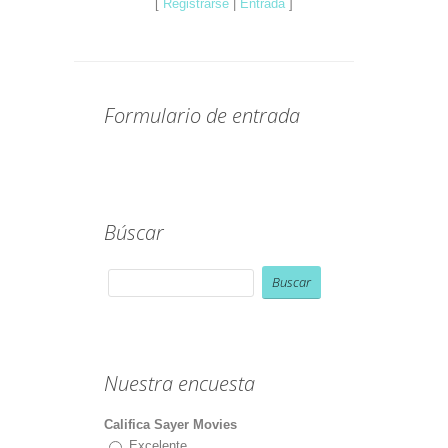
[
Registrarse
|
Entrada
]
Formulario de entrada
Búscar
Nuestra encuesta
Califica Sayer Movies
Excelente