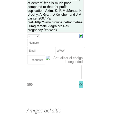
500
Amigos del sitio