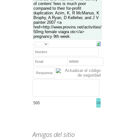
500
Amigos del sitio