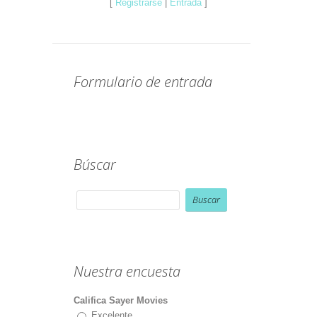
[
Registrarse
|
Entrada
]
Formulario de entrada
Búscar
Nuestra encuesta
Califica Sayer Movies
Excelente