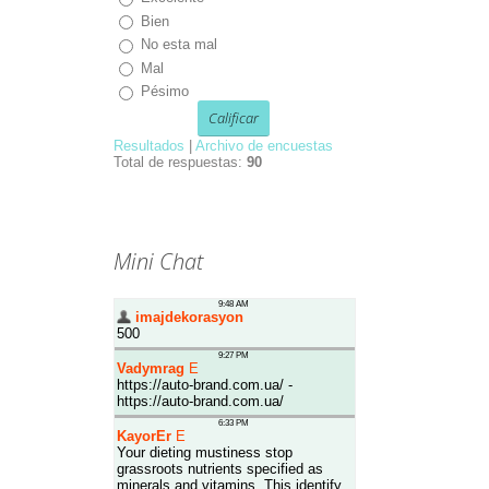
Bien
No esta mal
Mal
Pésimo
Resultados
|
Archivo de encuestas
Total de respuestas:
90
Mini Chat