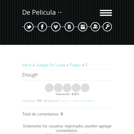
De Pelicula
Registrarse
Entrada
Inicio
»
Juegos En Línea
»
Pages
»
E
Enough
Valoración
:
0.0
/
0
Contadores
:
194
|
Agregado por
:
Sayer
« Volver
|
Siguiente »
Total de comentarios
:
0
Solamente los usuarios registrados pueden agregar
comentarios.