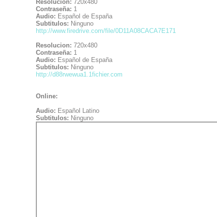
Resolucion:
720x480
Contraseña:
1
Audio:
Español de España
Subtitulos:
Ninguno
http://www.firedrive.com/file/0D11A08CACA7E171
Resolucion:
720x480
Contraseña:
1
Audio:
Español de España
Subtitulos:
Ninguno
http://d88rwewua1.1fichier.com
Online:
Audio:
Español Latino
Subtitulos:
Ninguno