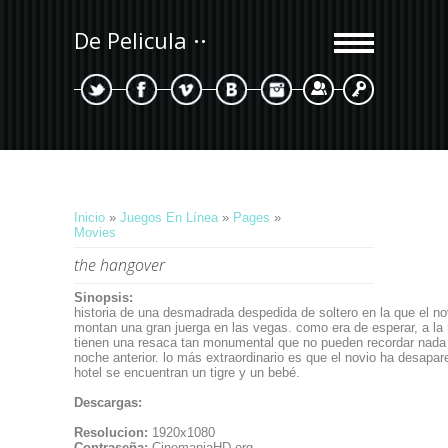
De Pelicula
Registrarse
Entrada
Inicio
»
Juegos En Línea
»
Pages
»
Movies
the hangover
Sinopsis:
historia de una desmadrada despedida de soltero en la que el no
montan una gran juerga en las vegas. como era de esperar, a la
tienen una resaca tan monumental que no pueden recordar nada d
noche anterior. lo más extraordinario es que el novio ha desapare
hotel se encuentran un tigre y un bebé.
Descargas:
Resolucion:
1920x1080
Contraseña:
CinemaniaHD.org