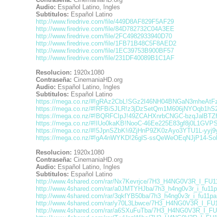
Audio:
Español Latino, Ingles
Subtitulos:
Español Latino
http://www.firedrive.com/file/449D8AF829F5AF29
http://www.firedrive.com/file/84D782732C04A3EE
http://www.firedrive.com/file/2FC4982933940D70
http://www.firedrive.com/file/1FB71B48C5F8AED2
http://www.firedrive.com/file/1EC39753B900BF57
http://www.firedrive.com/file/231DF40089B1C1AF
Resolucion:
1920x1080
Contraseña:
CinemaniaHD.org
Audio:
Español Latino, Ingles
Subtitulos:
Español Latino
https://mega.co.nz/#!gRAz2CbL!SGz2I46NH04BNGaN3mheAtF
https://mega.co.nz/#!RFBiSJLR!z3jDzSetQm1M606jNYOqb1h
https://mega.co.nz/#!BQRFCIpJ!49ZCAHXnrbCNGC-bzqJalB
https://mega.co.nz/#!IUo0kaKB!NooC-46Ee225E83gf8j0L1GVPS
https://mega.co.nz/#!5JpnSZbK!i9ZjHnP9ZK0zAyo3YTU1L-yy
https://mega.co.nz/#!gA4nWYKD!26glS-ssQeWeOEqNJjP14-
Resolucion:
1920x1080
Contraseña:
CinemaniaHD.org
Audio:
Español Latino, Ingles
Subtitulos:
Español Latino
http://www.4shared.com/rar/Nx7Kevrjce/7H3_H4NG0V3R_I_FU11
http://www.4shared.com/rar/a0JMTYHJba/7h3_h4ng0v3r_i_fu11p
http://www.4shared.com/rar/3qkfYB50ba/7h3_h4ng0v3r_i_fu11par
http://www.4shared.com/rar/y70L3Lbwce/7H3_H4NG0V3R_I_FU1
http://www.4shared.com/rar/a6SXuFuTba/7H3_H4NG0V3R_I_FU1