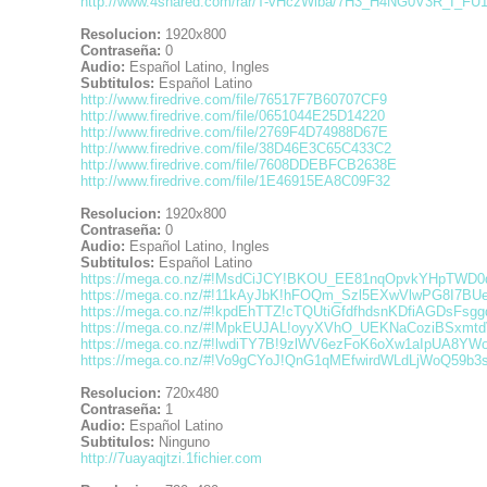
http://www.4shared.com/rar/T-vHczWiba/7H3_H4NG0V3R_I_FU11
Resolucion:
1920x800
Contraseña:
0
Audio:
Español Latino, Ingles
Subtitulos:
Español Latino
http://www.firedrive.com/file/76517F7B60707CF9
http://www.firedrive.com/file/0651044E25D14220
http://www.firedrive.com/file/2769F4D74988D67E
http://www.firedrive.com/file/38D46E3C65C433C2
http://www.firedrive.com/file/7608DDEBFCB2638E
http://www.firedrive.com/file/1E46915EA8C09F32
Resolucion:
1920x800
Contraseña:
0
Audio:
Español Latino, Ingles
Subtitulos:
Español Latino
https://mega.co.nz/#!MsdCiJCY!BKOU_EE81nqOpvkYHpTWD
https://mega.co.nz/#!11kAyJbK!hFOQm_Szl5EXwVlwPG8I7BU
https://mega.co.nz/#!kpdEhTTZ!cTQUtiGfdfhdsnKDfiAGDsFsg
https://mega.co.nz/#!MpkEUJAL!oyyXVhO_UEKNaCoziBSxm
https://mega.co.nz/#!lwdiTY7B!9zlWV6ezFoK6oXw1aIpUA8YW
https://mega.co.nz/#!Vo9gCYoJ!QnG1qMEfwirdWLdLjWoQ59b3s
Resolucion:
720x480
Contraseña:
1
Audio:
Español Latino
Subtitulos:
Ninguno
http://7uayaqjtzi.1fichier.com