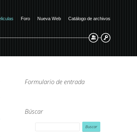
liculas
Foro
Nueva Web
Catálogo de archivos
Registrarse
Entrada
Formulario de entrada
Búscar
»