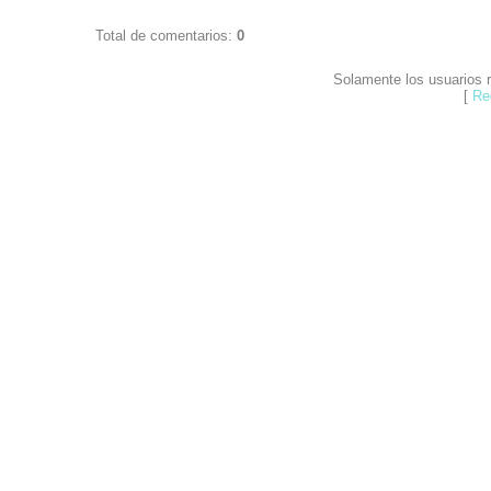
Total de comentarios
:
0
Solamente los usuarios 
[
Re