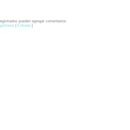
registrados pueden agregar comentarios.
gistrarse
|
Entrada
]