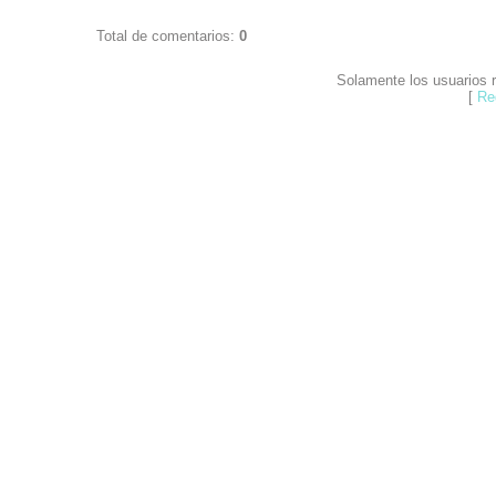
Total de comentarios
:
0
Solamente los usuarios 
[
Re