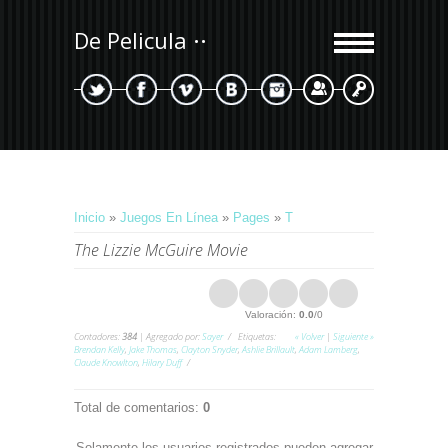
De Pelicula
Registrarse
Entrada
Inicio
»
Juegos En Línea
»
Pages
»
T
The Lizzie McGuire Movie
Valoración
:
0.0
/
0
Contadores
:
384
|
Agregado por
:
Sayer
Etiquetas
:
« Volver
|
Siguiente »
Brendan Kelly
,
Jake Thomas
,
Clayton Snyder
,
Ashlie Brillault
,
Adam Lamberg
,
Claude Knowlton
,
Hilary Duff
Total de comentarios
:
0
Solamente los usuarios registrados pueden agregar