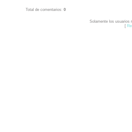
Total de comentarios
:
0
Solamente los usuarios 
[
Re