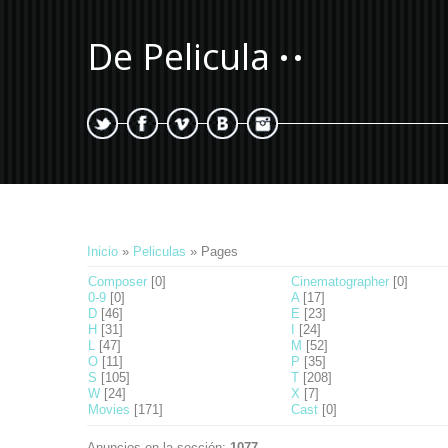
De Pelicula
Inicio
»
Peliculas
» Pages
Composer
[0]
Cinematographer
[0]
0-9
[0]
A
[17]
D
[46]
E
[23]
H
[31]
I
[24]
L
[47]
M
[52]
O
[11]
P
[35]
S
[105]
T
[208]
W
[24]
X
[7]
Movies
[171]
Cast
[0]
Anuncios en la sección
:
1077