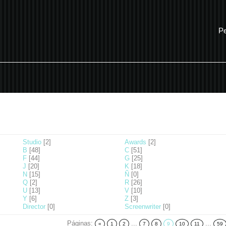
Pe
Studio
[2]
Awards
[2]
B
[48]
C
[51]
F
[44]
G
[25]
J
[20]
K
[18]
N
[15]
Ñ
[0]
Q
[2]
R
[26]
U
[13]
V
[10]
Y
[6]
Z
[3]
Director
[0]
Screenwriter
[0]
Páginas
:
...
...
«
1
2
7
8
9
10
11
59