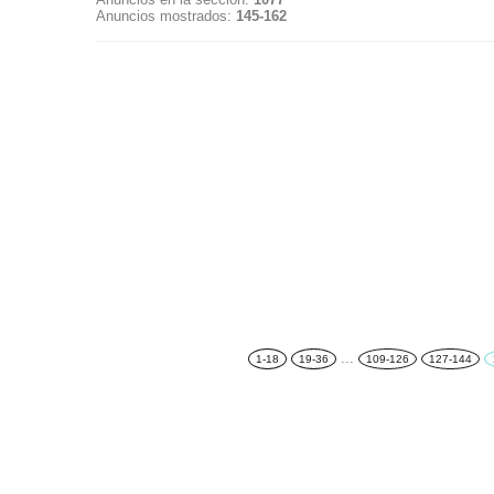
Anuncios mostrados
:
145-162
...
1-18
19-36
109-126
127-144